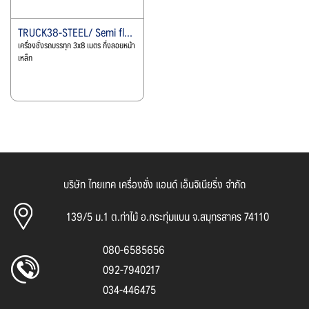
TRUCK38-STEEL/ Semi floating
เครื่องชั่งรถบรรทุก 3x8 เมตร กึ่งลอยหน้า
เหล็ก
บริษัท ไทยเทค เครื่องชั่ง แอนด์ เอ็นจิเนียริ่ง จำกัด
139/5 ม.1 ต.ท่าไม้ อ.กระทุ่มแบน จ.สมุทรสาคร 74110
080-6585656
092-7940217
034-446475