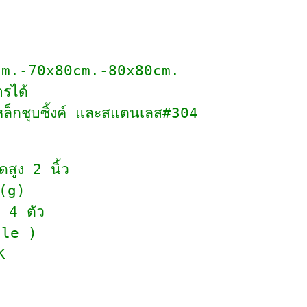
cm.-70x80cm.-80x80cm.
รได้
หล็กชุบซิ้งค์ และสแตนเลส#304
สูง 2 นิ้ว
 (g)
- 4 ตัว
cale )
K